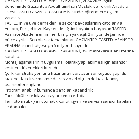
GAZİANTEP TASFED ASANSÖR AKADEMİ , 2024-2025 eğitim
döneminde Gaziantep Abdülhamithan Mesleki ve Teknik Anadolu
Lisesi TASFED ASANSÖR AKEDEMİSİ’sinde öğrencilere eğitim
verecek.
TASFED’in ve üye dernekler ile sektör paydaşlarının katkılarıyla
Ankara, Eskişehir ve Kayseri’de eğitim hayatına başlayan TASFED
Asansör Akademilerinin her biri için yaklaşık 2 milyon değerinde
bütçe ayrıldı. Son olarak tamamlanan GAZİANTEP TASFED ASANSÖR
AKADEMİ’sinin bütçesi için 5 milyon TL ayrıldı.
GAZİANTEP TASFED ASANSÖR AKADEMİ, 350 metrekare alan üzerine
kuruldu.
Montaj aşamalarının uygulamalı olarak yapılabilmesi için asansör
kesitleri düzenekleri kuruldu.
Çelik konstrüksiyonlarla hazırlanan dört asansör kuyusu yapıldı.
Makine daireli ve makine dairesiz özel ölçülerde hazırlanmış
asansörler sağlandı.
Programlanabilir kumanda panoları kazandırıldı.
Farklı ölçülerde kılavuz rayları temin edildi.
Tam otomatik - yarı otomatik konut, işyeri ve servis asansör kapıları
ile donatıldı.