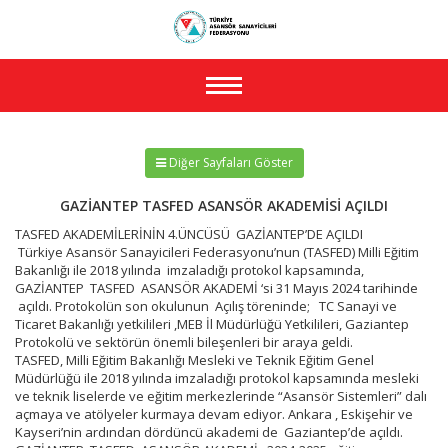
Toggle
navigation
Diğer Sayfaları Göster
GAZİANTEP TASFED ASANSÖR AKADEMİSİ AÇILDI
TASFED AKADEMİLERİNİN 4.ÜNCÜSÜ GAZİANTEP’DE AÇILDI
Türkiye Asansör Sanayicileri Federasyonu’nun (TASFED) Milli Eğitim
Bakanlığı ile 2018 yılında imzaladığı protokol kapsamında,
GAZİANTEP TASFED ASANSÖR AKADEMİ ‘si 31 Mayıs 2024 tarihinde
açıldı. Protokolün son okulunun Açılış töreninde; TC Sanayi ve
Ticaret Bakanlığı yetkilileri ,MEB İl Müdürlüğü Yetkilileri, Gaziantep
Protokolü ve sektörün önemli bileşenleri bir araya geldi.
TASFED, Milli Eğitim Bakanlığı Mesleki ve Teknik Eğitim Genel
Müdürlüğü ile 2018 yılında imzaladığı protokol kapsamında mesleki
ve teknik liselerde ve eğitim merkezlerinde “Asansör Sistemleri” dalı
açmaya ve atölyeler kurmaya devam ediyor. Ankara , Eskişehir ve
Kayseri’nin ardından dördüncü akademi de Gaziantep’de açıldı.