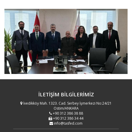
İLETİŞİM
BİLGİLERİMİZ
İvedikköy Mah. 1323. Cad. Serbey İşmerkezi No:24/21
Ostim/ANKARA
+90 312 386 38 88
+90 312 386 34 44
info@tasfed.com