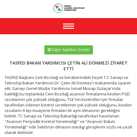
Toggle
navigation
Diğer Sayfaları Göster
TASFED BAKAN YARDIMCISI ÇETİN ALİ DÖNMEZİ ZİYARET
ETTİ
TASFED Başkanı Cem Bozdağ ve beraberindeki heyet T.C Sanayi ve
Teknoloji Bakan Yardımcısı Dr. Çetin Ali Dönmez'i makamında ziyaret
etti. Sanayi Genel Müdür Yardımcısı İsmail Musap Gülaçar'ında
katıldığı bu toplantıda Cem Bozdağ asansör firmalarına kesilen PGD
cezalarının çok yüksek olduğunu, TSE'nin kontrolleri için firmalar
tarafından ödenen kontrol ücretlerinin çok yüksek olduğunu, kesilen
cezaların A tipi muayene firmaları ile aynı olmasının gerektiğini
belirtti. TC Sanayi ve Teknoloji Bakanlığı tarafından hazırlanan
"Asansör Periyodik Kontrol Yönetmeliği" ve "Asansör Bakım
Yönetmeliği" nde Sektörün olmasını istedigi görüşlerini sözlü ve yazılı
olarak iletmistir.